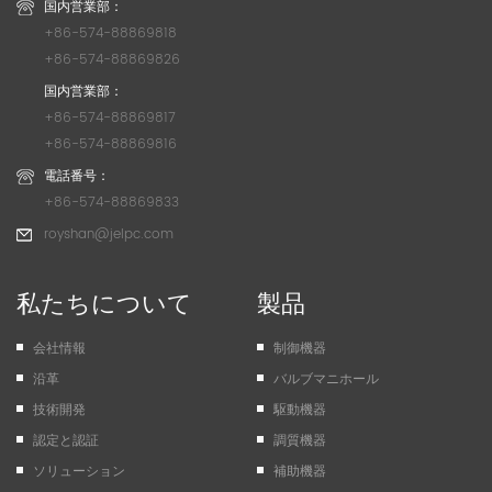
国内営業部：
+86-574-88869818
+86-574-88869826
国内営業部：
+86-574-88869817
+86-574-88869816
電話番号：
+86-574-88869833
royshan@jelpc.com
私たちについて
製品
会社情報
制御機器
沿革
バルブマニホール
技術開発
駆動機器
認定と認証
調質機器
ソリューション
補助機器