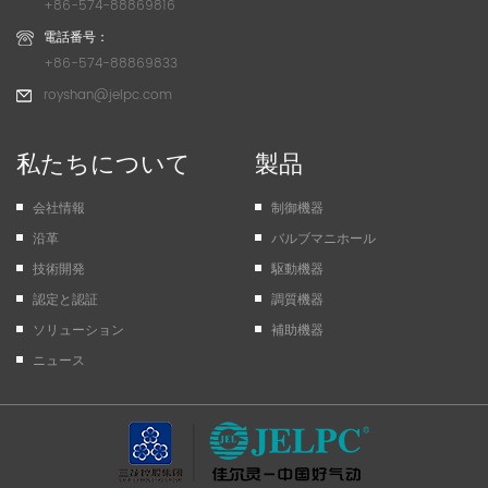
+86-574-88869816
電話番号：
+86-574-88869833
royshan@jelpc.com
私たちについて
製品
会社情報
制御機器
沿革
バルブマニホール
技術開発
駆動機器
認定と認証
調質機器
ソリューション
補助機器
ニュース