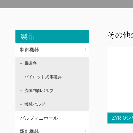
その他
製品
+
制御機器
電磁弁
パイロット式電磁弁
流体制御バルブ
機械バルプ
バルブマニホール
+
駆動機器