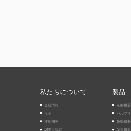
私たちについて
製品
会社情報
制御機器
沿革
バルブマ
技術開発
駆動機器
認定と認証
調質機器