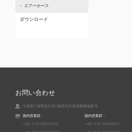
エアーホース
ダウンロード
お問い合わせ
中国浙江省寧波市渓口鎮空気圧産業園興佳路1号
国内営業部：
国内営業部：
+86-574-88869818
+86-574-88869817